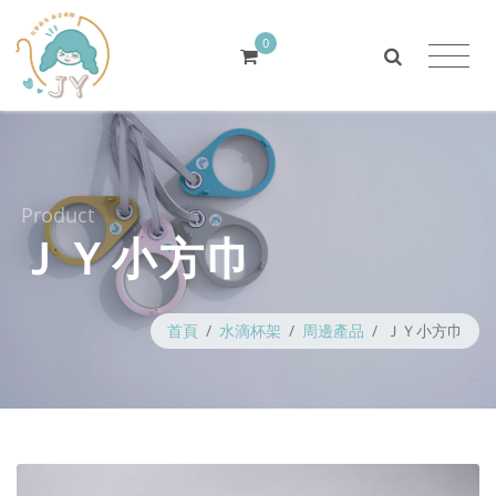
0
Product
ＪＹ小方巾
首頁
水滴杯架
周邊產品
ＪＹ小方巾