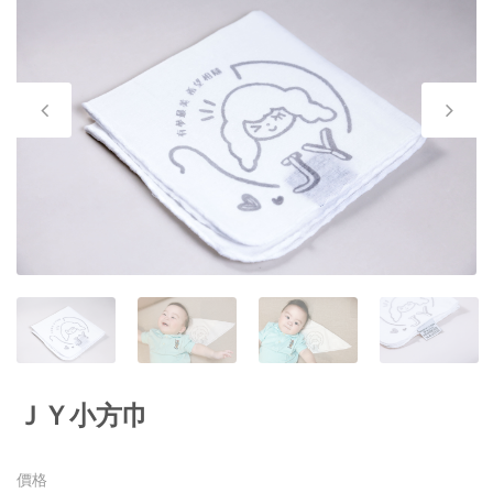
ＪＹ小方巾
價格